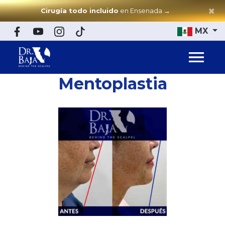
×
Cirugía todo incluido
en Ensenada
→
MX
Mentoplastia