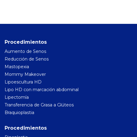
Procedimientos
Aumento de Senos
Reducción de Senos
Mastopexia
Mommy Makeover
Lipoescultura HD
Inicio
Lipo HD con marcación abdominal
Lipectomía
Cirugía Estética
Transferencia de Grasa a Glúteos
Medicina Estética
Braquioplastia
Cirugía para Hombres
Procedimientos