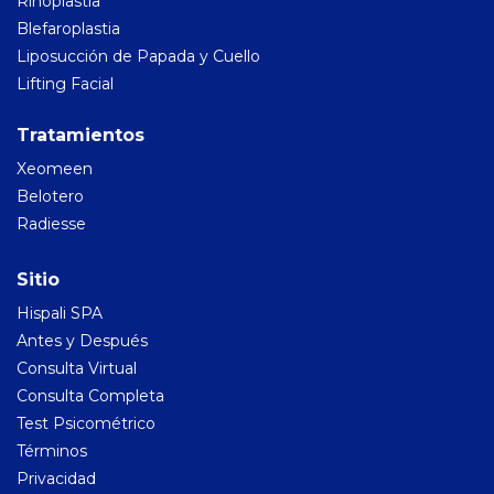
Rinoplastia
Cirugía Capilar
Blefaroplastia
Hispali SPA
Liposucción de Papada y Cuello
Lifting Facial
Blog
Tratamientos
Antes y Después
Xeomeen
Belotero
Consulta Virtual
Radiesse
Sitio
Hispali SPA
Antes y Después
Consulta Virtual
Consulta Completa
Test Psicométrico
Términos
Privacidad