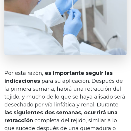
Inicio
Cirugía Estética
Medicina Estética
Por esta razón,
es importante seguir las
indicaciones
para su aplicación. Después de
Cirugía para Hombres
la primera semana, habrá una retracción del
Cirugía Capilar
tejido, y mucho de lo que se haya alisado será
desechado por vía linfática y renal. Durante
Hispali SPA
las siguientes dos semanas, ocurrirá una
Blog
retracción
completa del tejido, similar a lo
que sucede después de una quemadura o