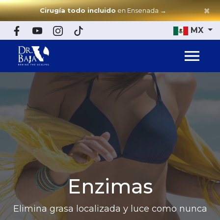
×
Cirugía todo incluido
en Ensenada
→
MX
Enzimas
Elimina grasa localizada y luce como nunca