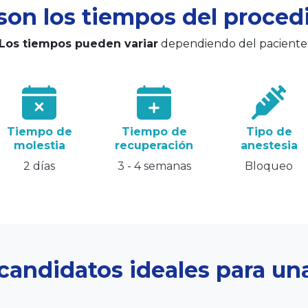
son los tiempos del proce
Los tiempos pueden variar
dependiendo del paciente
Tiempo de
Tiempo de
Tipo de
molestia
recuperación
anestesia
2 días
3 - 4 semanas
Bloqueo
Inicio
Cirugía Estética
candidatos ideales para un
Medicina Estética
Cirugía para Hombres