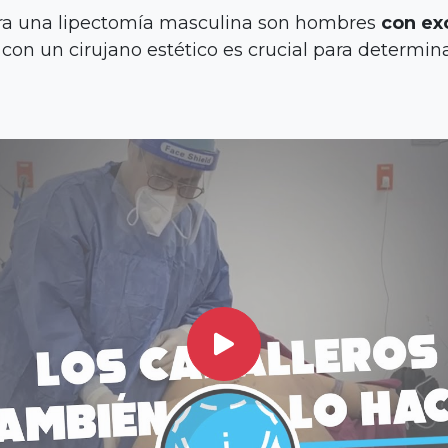
ara una lipectomía masculina son hombres
con ex
Cirugía Capilar
 con un cirujano estético es crucial para determin
Hispali SPA
Blog
Antes y Después
Consulta Virtual