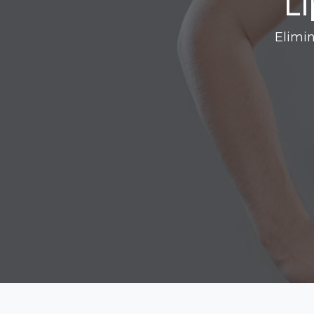
L
Elimi