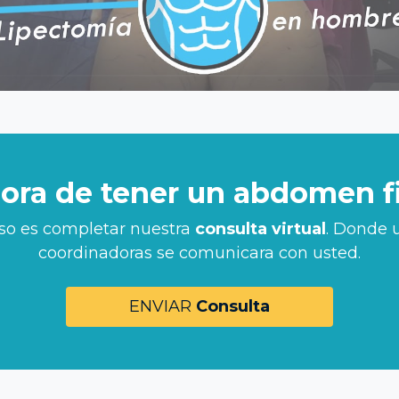
hora de tener un abdomen f
aso es completar nuestra
consulta virtual
. Donde 
coordinadoras se comunicara con usted.
ENVIAR
Consulta