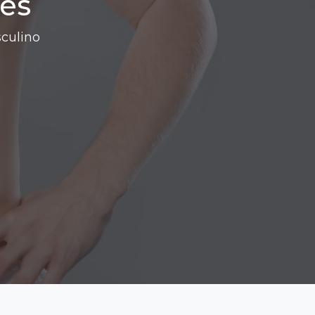
es
culino