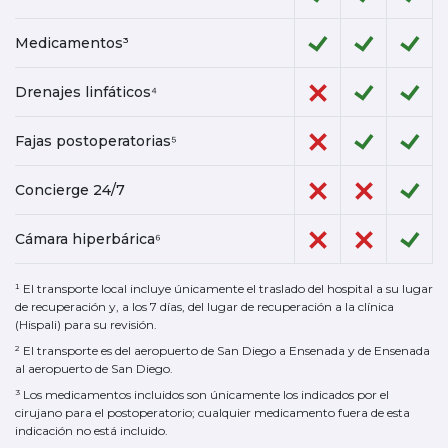
Medicamentos³
Drenajes linfáticos⁴
Fajas postoperatorias⁵
Concierge 24/7
Cámara hiperbárica⁶
¹ El transporte local incluye únicamente el traslado del hospital a su lugar
de recuperación y, a los 7 días, del lugar de recuperación a la clínica
(Hispali) para su revisión.
² El transporte es del aeropuerto de San Diego a Ensenada y de Ensenada
al aeropuerto de San Diego.
³ Los medicamentos incluidos son únicamente los indicados por el
cirujano para el postoperatorio; cualquier medicamento fuera de esta
indicación no está incluido.