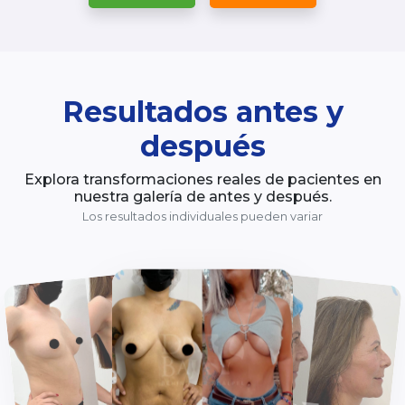
Resultados antes y
después
Inicio
Explora transformaciones reales de pacientes en
Cirugía Estética
nuestra galería de antes y después.
Los resultados individuales pueden variar
Medicina Estética
Cirugía para Hombres
Cirugía Capilar
Hispali SPA
Blog