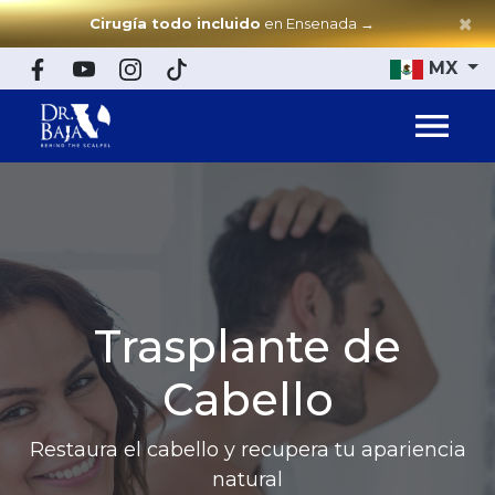
×
Cirugía todo incluido
en Ensenada
→
MX
Trasplante de
Cabello
Restaura el cabello y recupera tu apariencia
natural