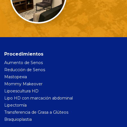
Procedimientos
Aumento de Senos
Reducción de Senos
Mastopexia
Mommy Makeover
Lipoescultura HD
Lipo HD con marcación abdominal
Lipectomía
Transferencia de Grasa a Glúteos
Braquioplastia