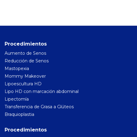
Cirugía Capilar
Hispali SPA
Blog
Antes y Después
Procedimientos
Aumento de Senos
Consulta Virtual
Reducción de Senos
Mastopexia
Mommy Makeover
Lipoescultura HD
Lipo HD con marcación abdominal
Lipectomía
Transferencia de Grasa a Glúteos
Braquioplastia
Procedimientos